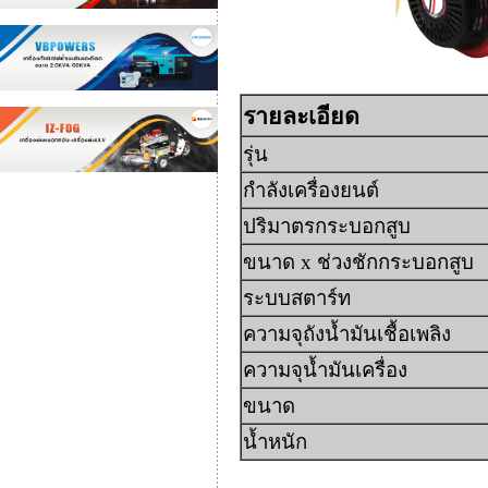
รายละเอียด
รุ่น
กำลังเครื่องยนต์
ปริมาตรกระบอกสูบ
ขนาด x ช่วงชักกระบอกสูบ
ระบบสตาร์ท
ความจุถังน้ำมันเชื้อเพลิง
ความจุน้ำมันเครื่อง
ขนาด
น้ำหนัก