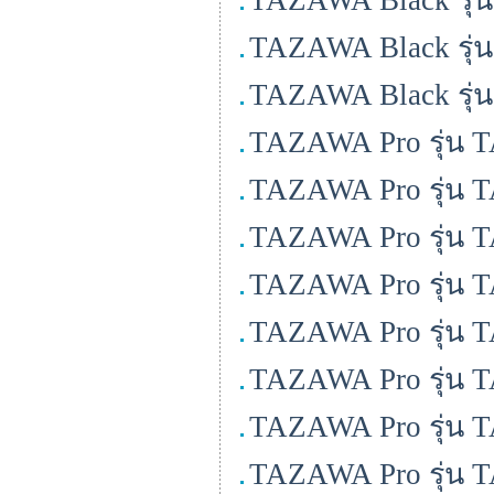
TAZAWA Black รุ่น
TAZAWA Black รุ่
TAZAWA Black รุ่
TAZAWA Pro รุ่น 
TAZAWA Pro รุ่น 
TAZAWA Pro รุ่น 
TAZAWA Pro รุ่น 
TAZAWA Pro รุ่น 
TAZAWA Pro รุ่น 
TAZAWA Pro รุ่น 
TAZAWA Pro รุ่น 