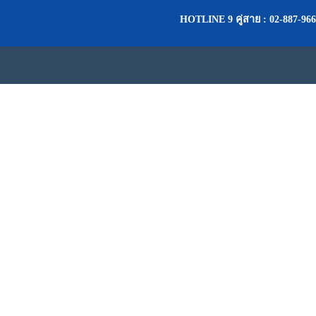
HOTLINE 9 คู่สาย : 02-887-966