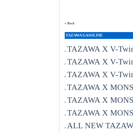
« Back
TAZAWA GASOLINE
TAZAWA X V-Twin 
TAZAWA X V-Twin 
TAZAWA X V-Twin 
TAZAWA X MONSTER
TAZAWA X MONSTER
TAZAWA X MONSTER
ALL NEW TAZAWA 