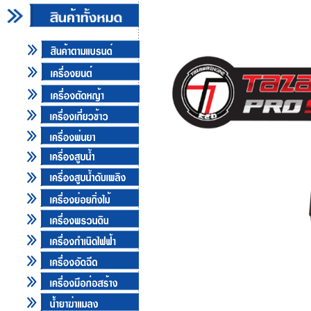
TAZAWA Pro รุ่น 