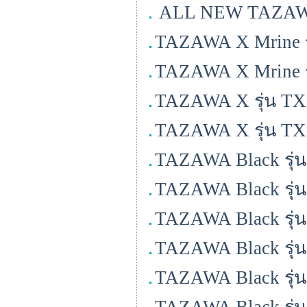
ALL NEW TAZAWA
TAZAWA X Mrine ร
TAZAWA X Mrine ร
TAZAWA X รุ่น T
TAZAWA X รุ่น T
TAZAWA Black รุ่
TAZAWA Black รุ่
TAZAWA Black รุ่
TAZAWA Black รุ่
TAZAWA Black รุ่