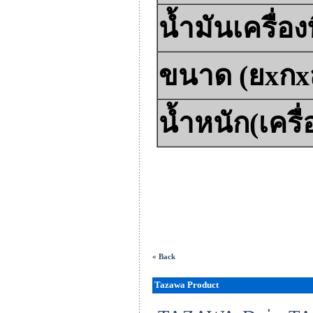
น้ำมันเครื่อ
ขนาด (ยxกx
น้ำหนัก(เครื่
« Back
Tazawa Product