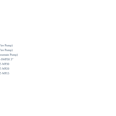
Fire Pump)
Fire Pump)
Mountain Pump)
Z-SWP30 3"
AZ-WP30
AZ-WP20
AZ-WP15