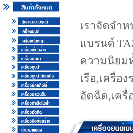
เครื่องยนต์
เราจัดจำหน
แบรนด์ TA
ความนิยมทั
เรือ,เครื่อง
อัดฉีด,เคร