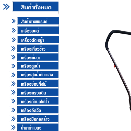
TROY&BILT รุ่น TB16R