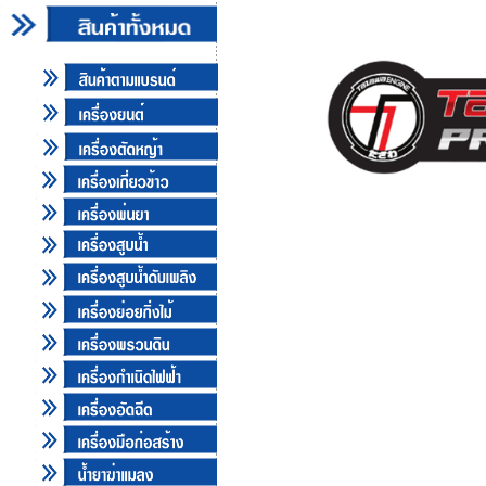
TAZAWA Pro รุ่น TAZ168FB