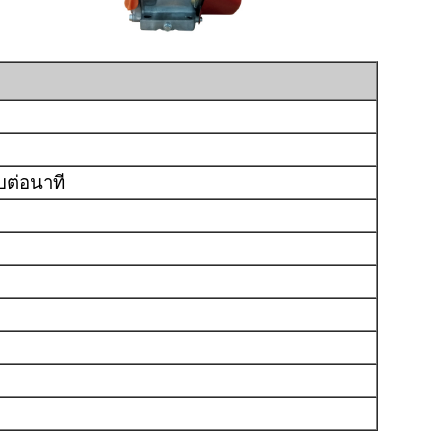
อบต่อนาที