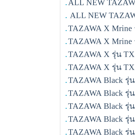
ALL NEW TAZAWA 
ALL NEW TAZAWA
TAZAWA X Mrine ร
TAZAWA X Mrine ร
TAZAWA X รุ่น T
TAZAWA X รุ่น T
TAZAWA Black รุ่
TAZAWA Black รุ่
TAZAWA Black รุ่
TAZAWA Black รุ่
TAZAWA Black รุ่