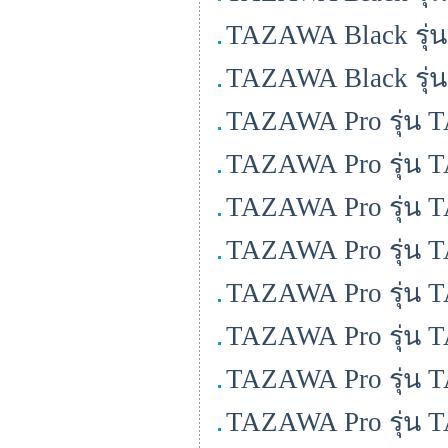
TAZAWA Black รุ่น
TAZAWA Black รุ่
TAZAWA Pro รุ่น 
TAZAWA Pro รุ่น 
TAZAWA Pro รุ่น 
TAZAWA Pro รุ่น 
TAZAWA Pro รุ่น 
TAZAWA Pro รุ่น 
TAZAWA Pro รุ่น 
TAZAWA Pro รุ่น 