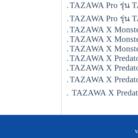
TAZAWA Pro รุ่น 
TAZAWA Pro รุ่น 
TAZAWA X Monste
TAZAWA X Monste
TAZAWA X Monste
TAZAWA X Predato
TAZAWA X Predato
TAZAWA X Predator
TAZAWA X Predato
V