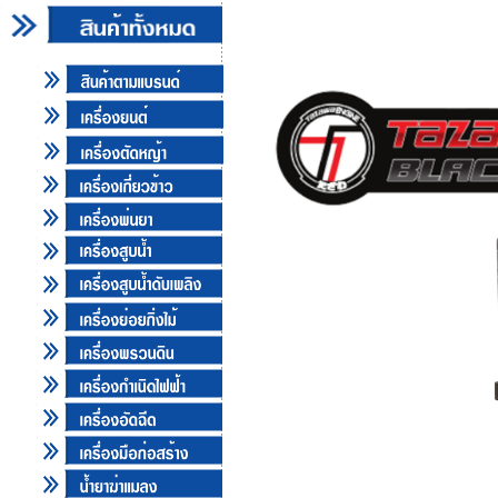
TAZAWA Black รุ่