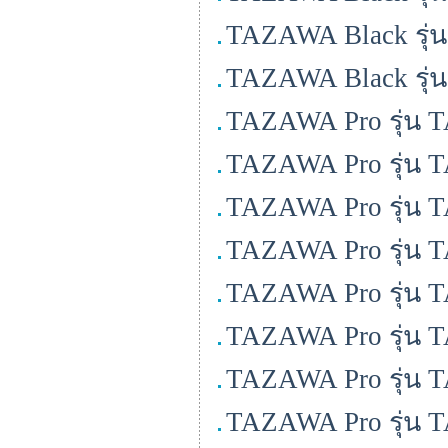
TAZAWA Black รุ่
TAZAWA Black รุ่
TAZAWA Pro รุ่น 
TAZAWA Pro รุ่น 
TAZAWA Pro รุ่น 
TAZAWA Pro รุ่น 
TAZAWA Pro รุ่น 
TAZAWA Pro รุ่น 
TAZAWA Pro รุ่น 
TAZAWA Pro รุ่น 