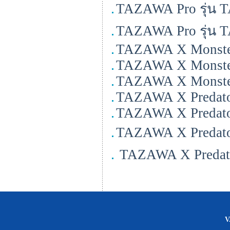
TAZAWA Pro รุ่น 
TAZAWA Pro รุ่น 
TAZAWA X Monste
TAZAWA X Monste
TAZAWA X Monste
TAZAWA X Predato
TAZAWA X Predato
TAZAWA X Predator
TAZAWA X Predato
V