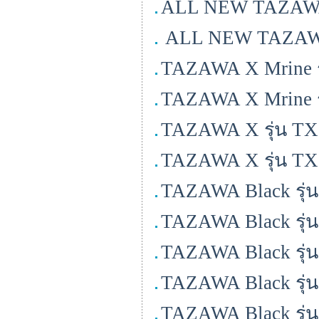
ALL NEW TAZAWA 
ALL NEW TAZAWA
TAZAWA X Mrine ร
TAZAWA X Mrine ร
TAZAWA X รุ่น T
TAZAWA X รุ่น T
TAZAWA Black รุ่
TAZAWA Black รุ่
TAZAWA Black รุ่
TAZAWA Black รุ่
TAZAWA Black รุ่น