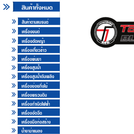
TAZAWA Black รุ่น TAZ192FE-L (เพลาทด)