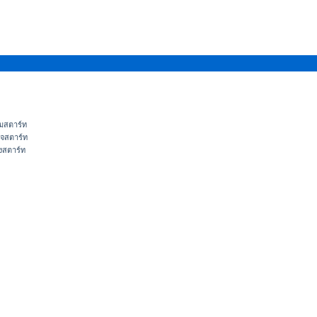
มสตาร์ท
จสตาร์ท
งสตาร์ท