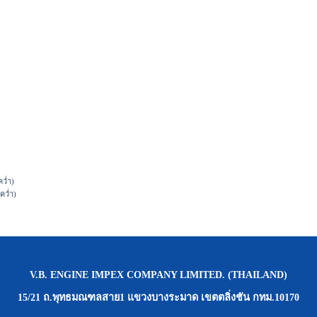
ว่ำ)
คว่ำ)
V.B. ENGINE IMPEX COMPANY LIMITED. (THAILAND)
15/21 ถ.พุทธมณฑลสาย1 แขวงบางระมาด เขตตลิ่งชัน กทม.10170