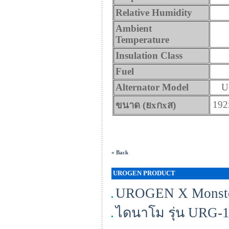
Relative Humidity
Ambient
Temperature
I
nsulation Class
Fuel
Alternator Model
U
192
ขนาด (ยxกxส)
« Back
UROGEN PRODUCT
UROGEN X Monste
ไดนาโม รุ่น URG-