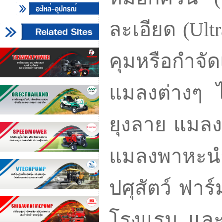
ละเอียด (Ult
คุมหรือกำจั
แมลงต่างๆ ไ
ยุงลาย แมลง
แมลงพาหะนำ
ปศุสัตว์ ฟาร
โรงแรม และ 