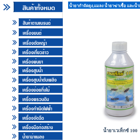
น้ำยากำจัดยุง,แมลง น้ำยาฆ่าเชื้อ และน้ำม
น้ำยาเวเท็กซ์ 100