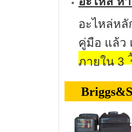
อะไหล่ หา
อะไหล่หลั
คู่มือ แล้
ว
ภายใน 3
Briggs&St