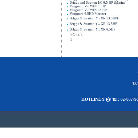
Briggs and Stratton I/C 6.5 HP (Marine)
Vanguard V-TWIN 35HP
Vanguard V-TWIN 23 HP
Vanguard 6.5HP(Marine)
Briggs & Stratton รุ่น XR 13.5HPE
Briggs & Stratton รุ่น XR 13.5HP
Briggs & Stratton รุ่น XR 6.5HP
หน้า 1/1
1
15
HOTLINE 9 คู่สาย : 02-887-96